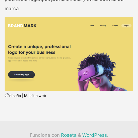
marca
diseño
|
IA
|
sitio web
Funciona con
Roseta
&
WordPress
.