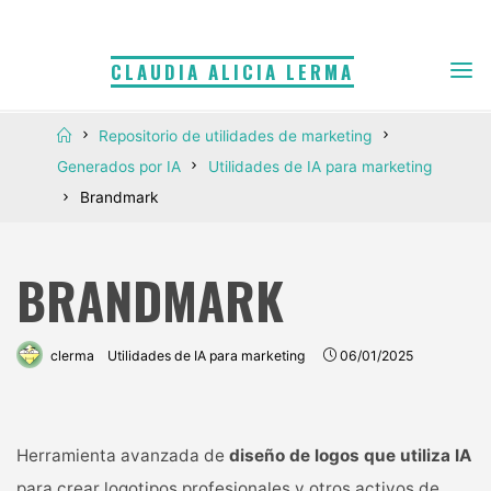
Saltar
al
CLAUDIA ALICIA LERMA
contenido
Inicio
Repositorio de utilidades de marketing
Generados por IA
Utilidades de IA para marketing
Brandmark
BRANDMARK
clerma
Utilidades de IA para marketing
06/01/2025
Herramienta avanzada de
diseño de logos que utiliza IA
para crear logotipos profesionales y otros activos de