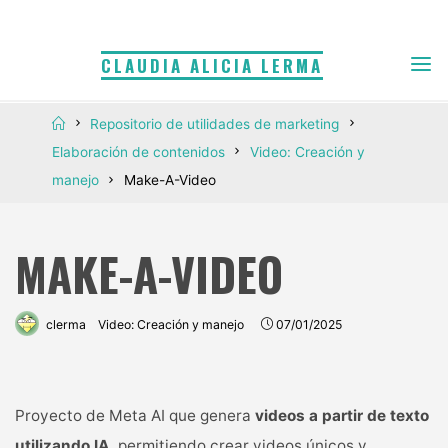
Saltar
al
CLAUDIA ALICIA LERMA
contenido
Inicio
Repositorio de utilidades de marketing
Elaboración de contenidos
Video: Creación y
manejo
Make-A-Video
MAKE-A-VIDEO
clerma
Video: Creación y manejo
07/01/2025
Proyecto de Meta AI que genera
videos a partir de texto
utilizando IA,
permitiendo crear videos únicos y