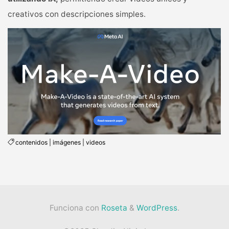
creativos con descripciones simples.
contenidos
|
imágenes
|
videos
Funciona con
Roseta
&
WordPress
.