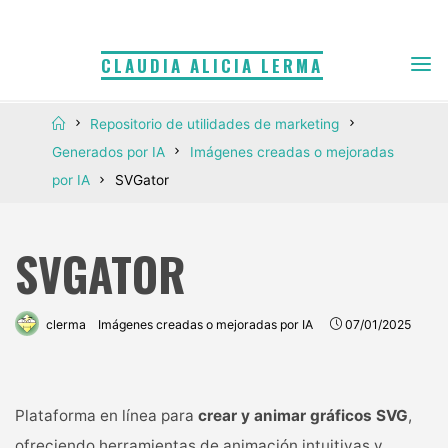
Saltar
al
CLAUDIA ALICIA LERMA
contenido
Inicio
Repositorio de utilidades de marketing
Generados por IA
Imágenes creadas o mejoradas
por IA
SVGator
SVGATOR
clerma
Imágenes creadas o mejoradas por IA
07/01/2025
Plataforma en línea para
crear y animar gráficos SVG
,
ofreciendo herramientas de animación intuitivas y