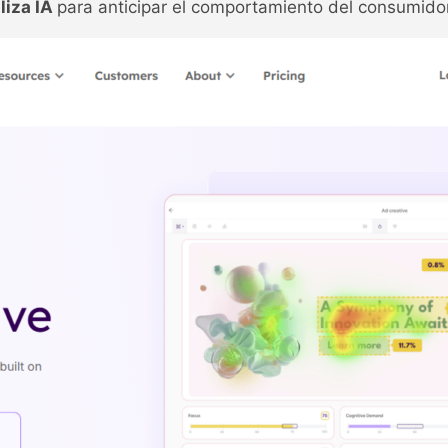
liza IA
para anticipar el comportamiento del consumidor