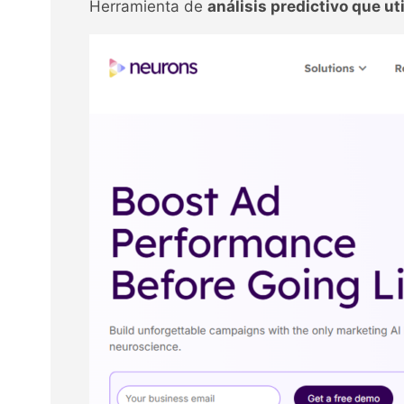
Herramienta de
análisis predictivo que uti