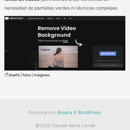
necesidad de pantallas verdes ni técnicas complejas.
diseño
|
fotos
|
imágenes
Funciona con
Roseta
&
WordPress
.
©2025 Claudia Alicia Lerma