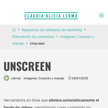
Saltar
al
CLAUDIA ALICIA LERMA
contenido
Inicio
Repositorio de utilidades de marketing
Elaboración de contenidos
Imágenes: Creación y
manejo
Unscreen
UNSCREEN
clerma
Imágenes: Creación y manejo
08/01/2025
Herramienta en línea que
elimina automáticamente el
fondo de videos
, permitiendo crear contenido sin