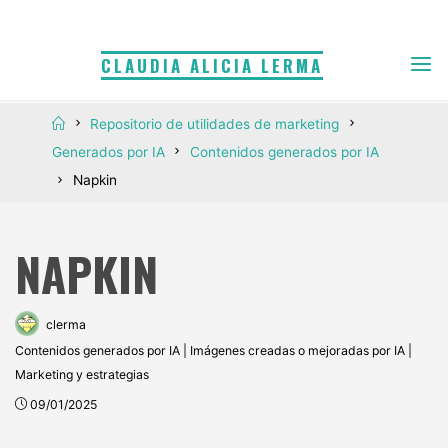
Saltar
al
CLAUDIA ALICIA LERMA
contenido
Inicio
Repositorio de utilidades de marketing
Generados por IA
Contenidos generados por IA
Napkin
NAPKIN
clerma
Contenidos generados por IA
|
Imágenes creadas o mejoradas por IA
|
Marketing y estrategias
09/01/2025